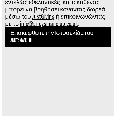
εντελώς εθελοντικές, και ο καθένας
μπορεί να βοηθήσει κάνοντας δωρεά
μέσω του
JustGiving
ή επικοινωνώντας
με το
info@andysmanclub.co.uk
.
Επισκεφθείτε την Ιστοσελίδα του
ANDYSMANCLUB