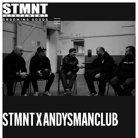
Mobile navigation
STMNT X ANDYSMANCLUB