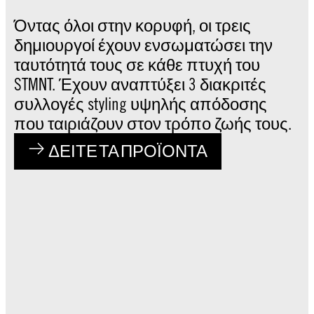
με πολλαπλές χρήσεις.
Για ένα απαλό τελείωμα.
50 ml
Η καθημερινή σας ενισχυτική
Όντας όλοι στην κορυφή, οι τρεις
δόση περιποίησης.
Η γενειάδα σας στα καλύτερά
δημιουργοί έχουν ενσωματώσει την
της.
ταυτότητά τους σε κάθε πτυχή του
STMNT. Έχουν αναπτύξει 3 διακριτές
συλλογές styling υψηλής απόδοσης
που ταιριάζουν στον τρόπο ζωής τους.
ΔΕΙΤΕ ΤΑ ΠΡΟΪΟΝΤΑ